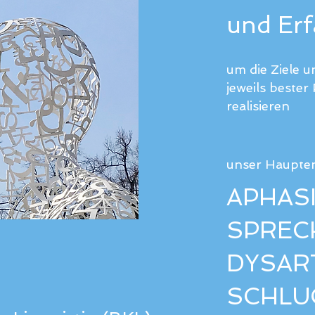
und Er
um die Ziele u
jeweils bester
realisieren
unser Haupte
APHAS
SPREC
DYSAR
SCHLU